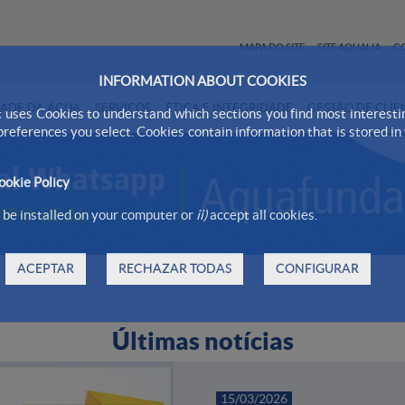
MAPA DO SITE
SITE AQUALIA
C
INFORMATION ABOUT COOKIES
ADE DA ÁGUA
SERVIÇOS
ÉTICA E INTEGRIDADE
GESTÃO DE CLIE
 uses Cookies to understand which sections you find most interesti
 preferences you select. Cookies contain information that is stored i
ookie Policy
be installed on your computer or
ii)
accept all cookies.
ACEPTAR
RECHAZAR TODAS
CONFIGURAR
Últimas notícias
15/03/2026